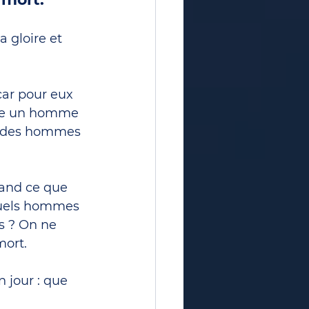
 gloire et 
car pour eux 
être un homme 
in des hommes 
rand ce que 
quels hommes 
s ? On ne 
mort. 
 jour : que 