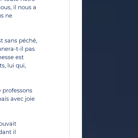
ous, il nous a 
us ne 
st sans péché, 
era-t-il pas 
messe est 
, lui qui, 
 professons 
ais avec joie 
ouvait 
ant il 