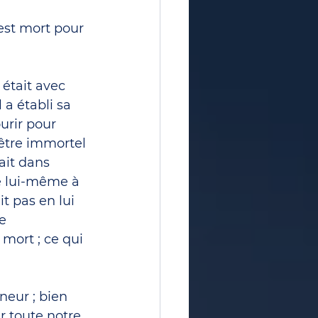
est mort pour 
était avec 
 a établi sa 
urir pour 
’être immortel 
ait dans 
pé lui-même à 
it pas en lui 
e 
 mort ; ce qui 
eur ; bien 
r toute notre 