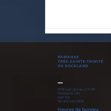
PAROISSE
TRÈS-SAINTE-TRINITÉ
DE ROCKLAND
TRAITÉ DE SAINT IRÉNÉE
CONTRE LES HÉRÉSIES
2178 rue Laurier, C.P. 59
Rockland, ON
K4K 1K2
Tel: 613.446.5933
Heures de bureau