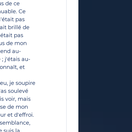
s de ce 
uable. Ce 
'était pas 
t brillé de 
était pas 
ssus de mon 
étend au-
; j'étais au-
onnaît, et 
eu, je soupire 
'as soulevé 
s voir, mais 
sse de mon 
 et d'effroi. 
issemblance, 
 suis la 