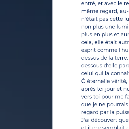
entré, et avec le 
même regard, au-d
n'était pas cette l
non plus une lumiè
plus en plus et aur
cela, elle était au
esprit comme l'huil
dessus de la terre.
dessous d'elle parc
celui qui la connaî
Ô éternelle vérité,
après toi jour et n
vers toi pour me fa
que je ne pourrais
regard par la puis
J'ai découvert que 
et il me semblait q