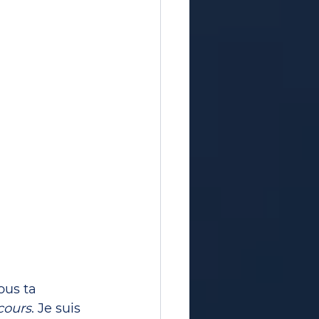
ous ta 
cours
. Je suis 