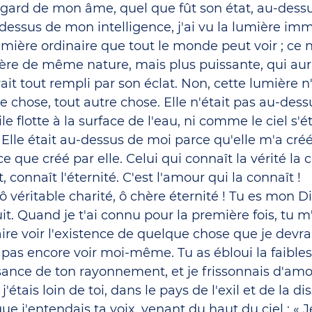
regard de mon âme, quel que fût son état, au-dessu
essus de mon intelligence, j'ai vu la lumière imm
umière ordinaire que tout le monde peut voir ; ce n
re de même nature, mais plus puissante, qui aurai
ait tout rempli par son éclat. Non, cette lumière n'
tre chose, tout autre chose. Elle n'était pas au-de
e flotte à la surface de l'eau, ni comme le ciel s'
 Elle était au-dessus de moi parce qu'elle m'a créé 
e que créé par elle. Celui qui connaît la vérité la c
t, connaît l'éternité. C'est l'amour qui la connaît !
 ô véritable charité, ô chère éternité ! Tu es mon Di
uit. Quand je t'ai connu pour la première fois, tu m
ire voir l'existence de quelque chose que je devrai
 pas encore voir moi-même. Tu as ébloui la faible
sance de ton rayonnement, et je frissonnais d'amour
j'étais loin de toi, dans le pays de l'exil et de la d
ue j'entendais ta voix, venant du haut du ciel : « Je