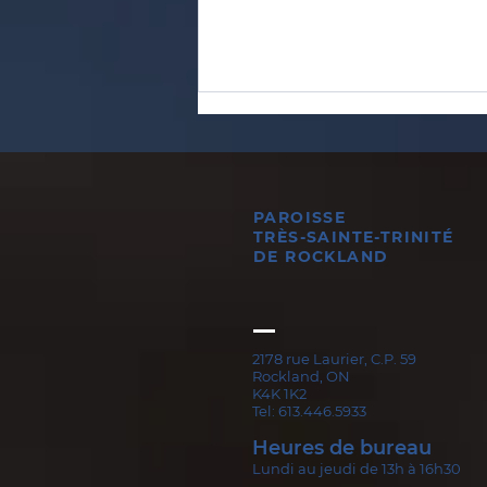
PAROISSE
TRÈS-SAINTE-TRINITÉ
DE ROCKLAND
Mgr Daniel Berniquez
Notes biographiques -
Août 2026
2178 rue Laurier, C.P. 59
Rockland, ON
K4K 1K2
Tel: 613.446.5933
Heures de bureau
Lundi au jeudi de 13h à 16h30