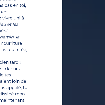
 pas en toi, 
 » ~
 vivre uni à 
eu et les 
béni 
chemin, la 
a nourriture 
as tout créé, 
bien tard ! 
est dehors 
de tes 
aient loin de 
'as appelé, tu 
s dissipé mon 
e maintenant 