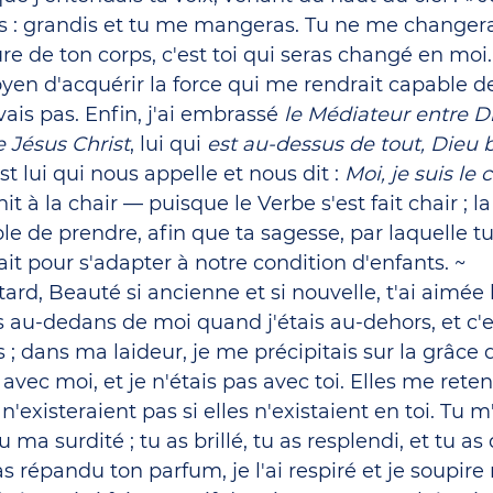
ts : grandis et tu me mangeras. Tu ne me changeras
e de ton corps, c'est toi qui seras changé en moi.
yen d'acquérir la force qui me rendrait capable de
uvais pas. Enfin, j'ai embrassé 
le Médiateur entre Di
Jésus Christ
, lui qui 
est au-dessus de tout, Dieu 
est lui qui nous appelle et nous dit : 
Moi, je suis le 
 unit à la chair — puisque le Verbe s'est fait chair ; l
le de prendre, afin que ta sagesse, par laquelle tu 
ait pour s'adapter à notre condition d'enfants. ~
tard, Beauté si ancienne et si nouvelle, t'ai aimée 
ais au-dedans de moi quand j'étais au-dehors, et c'
 ; dans ma laideur, je me précipitais sur la grâce 
 avec moi, et je n'étais pas avec toi. Elles me reten
 n'existeraient pas si elles n'existaient en toi. Tu m
cu ma surdité ; tu as brillé, tu as resplendi, et tu a
s répandu ton parfum, je l'ai respiré et je soupir