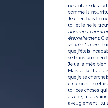
nourriture des for
comme la nourritur
Je cherchais le mo
toi, et je ne la tro
hommes, l'homme 
éternellement
. C'
vérité et la vie
. Il
que j'étais incapab
se transforme en l
Je t'ai aimée bien 
Mais voilà : tu ét
que je te cherchais
créatures. Tu étais
toi, ces choses qui
as crié, tu as vain
aveuglement ; tu a