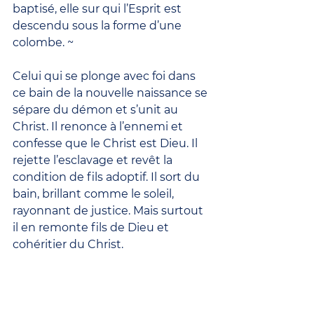
baptisé, elle sur qui l’Esprit est 
descendu sous la forme d’une 
colombe. ~
Celui qui se plonge avec foi dans 
ce bain de la nouvelle naissance se 
sépare du démon et s’unit au 
Christ. Il renonce à l’ennemi et 
confesse que le Christ est Dieu. Il 
rejette l’esclavage et revêt la 
condition de fils adoptif. Il sort du 
bain, brillant comme le soleil, 
rayonnant de justice. Mais surtout 
il en remonte fils de Dieu et 
cohéritier du Christ.
À celui-ci, gloire et puissance, en 
même temps qu’à l’Esprit très 
saint, bon et vivifiant, maintenant 