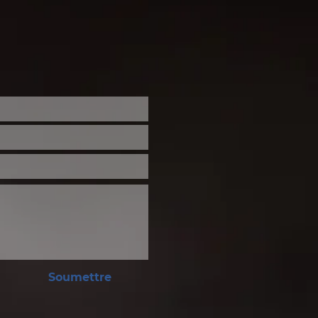
etin paroissial du 5 et
uillet 2026
Soumettre