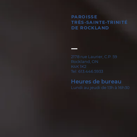
PAROISSE
TRÈS-SAINTE-TRINITÉ
DE ROCKLAND
Bulletin paroissial du 2 et
9 août 2026
2178 rue Laurier, C.P. 59
Rockland, ON
K4K 1K2
Tel: 613.446.5933
Heures de bureau
Lundi au jeudi de 13h à 16h30