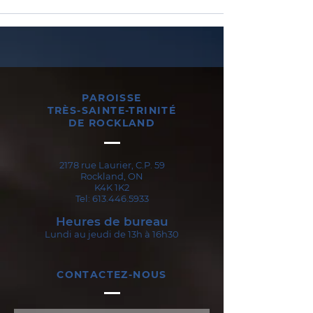
PAROISSE
TRÈS-SAINTE-TRINITÉ
DE ROCKLAND
2178 rue Laurier, C.P. 59
Rockland, ON
K4K 1K2
Tel:
613.446.5933
Heures de bureau
Lundi au jeudi de 13h à 16h30
CONTACTEZ-NOUS