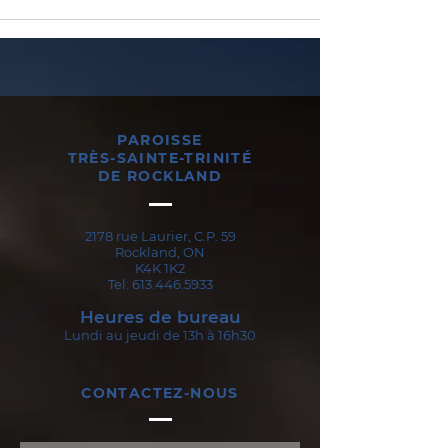
PAROISSE
TRÈS-SAINTE-TRINITÉ
DE ROCKLAND
2178 rue Laurier, C.P. 59
Rockland, ON
K4K 1K2
Tel:
613.446.5933
Heures de bureau
Lundi au jeudi de 13h à 16h30
CONTACTEZ-NOUS