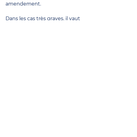
amendement.
Dans les cas très graves, il vaut 
mieux vous recommander à Dieu, 
lui adresser un acte d’humilité, 
que de vous laisser aller à un 
ouragan de paroles qui ne font 
que du mal à ceux qui les 
entendent, et d’autre part ne 
procurent aucun profit à ceux qui 
les méritent.
Prières et méditations