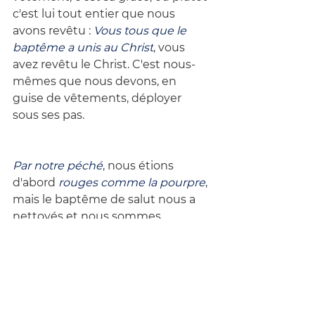
c'est lui tout entier que nous 
avons revêtu : 
Vous tous que le 
baptême a unis au Christ
, vous 
avez revêtu le Christ. C'est nous-
mêmes que nous devons, en 
guise de vêtements, déployer 
sous ses pas.
Par notre péché
, nous étions 
d'abord 
rouges comme la pourpre
, 
mais le baptême de salut nous a 
nettoyés et nous sommes 
devenus ensuite 
blancs comme la 
laine
. Au lieu de branches de 
palmier, il nous faut donc apporter 
les trophées de la victoire à celui 
qui a triomphé de la mort.