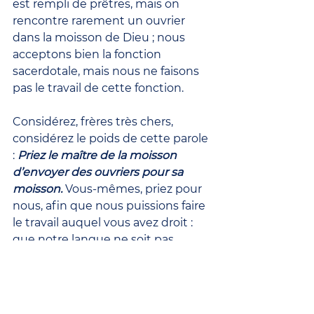
est rempli de prêtres, mais on 
rencontre rarement un ouvrier 
dans la moisson de Dieu ; nous 
acceptons bien la fonction 
sacerdotale, mais nous ne faisons 
pas le travail de cette fonction.
Considérez, frères très chers, 
considérez le poids de cette parole 
: 
Priez le maître de la moisson 
d’envoyer des ouvriers pour sa 
moisson.
 Vous-mêmes, priez pour 
nous, afin que nous puissions faire 
le travail auquel vous avez droit : 
que notre langue ne soit pas 
engourdie, quand il faut exhorter ; 
une fois que nous avons accepté la 
charge de la prédication, que 
notre silence ne nous assigne pas 