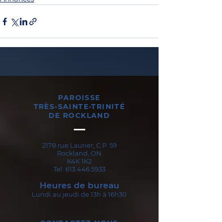
PAROISSE
TRÈS-SAINTE-TRINITÉ
DE ROCKLAND
2178 rue Laurier, C.P. 59
Rockland, ON
K4K 1K2
Tel:
613.446.5933
Heures de bureau
Lundi au jeudi de 13h à 16h30