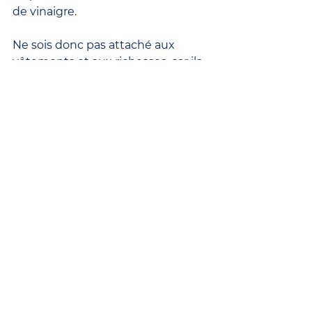
de vinaigre.
Ne sois donc pas attaché aux 
vêtements et aux richesses, car ils 
se sont partagé mes habits ; ni aux 
honneurs, car j’ai subi les 
moqueries et les coups ; ni aux 
dignités car, tressant une 
couronne d’épines, ils l’ont 
enfoncée sur ma tête ; ni aux 
plaisirs car, dans ma soif, ils m’ont 
abreuvé de vinaigre.
Prières et méditations