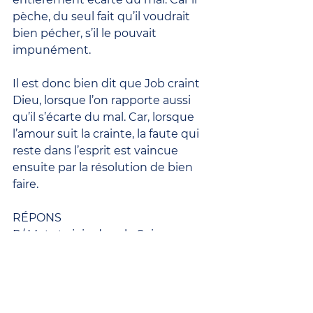
pèche, du seul fait qu’il voudrait 
bien pécher, s’il le pouvait 
impunément.
Il est donc bien dit que Job craint 
Dieu, lorsque l’on rapporte aussi 
qu’il s’écarte du mal. Car, lorsque 
l’amour suit la crainte, la faute qui 
reste dans l’esprit est vaincue 
ensuite par la résolution de bien 
faire.
RÉPONS
R/ Mets ta joie dans le Seigneur ;
il comblera les désirs de ton cœur !
La bouche du juste murmure la 
Sagesse,