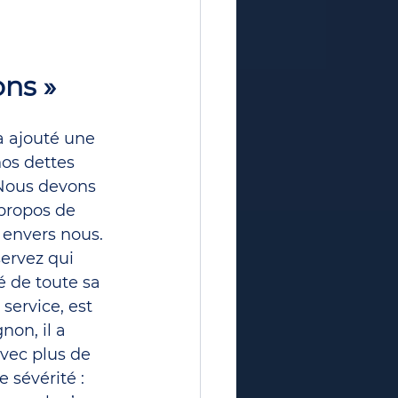
ns »
a ajouté une 
os dettes 
Nous devons 
propos de 
 envers nous. 
servez qui 
é de toute sa 
service, est 
non, il a 
avec plus de 
 sévérité : 