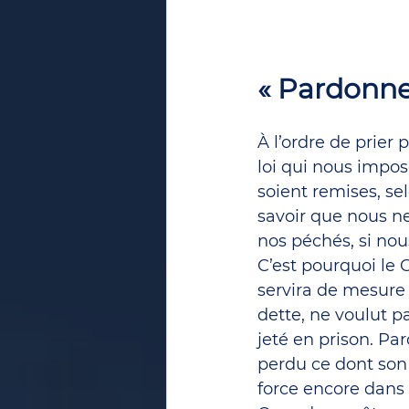
« Pardonn
À l’ordre de prier
loi qui nous impo
soient remises, s
savoir que nous n
nos péchés, si nou
C’est pourquoi le C
servira de mesure p
dette, ne voulut p
jeté en prison. Par
perdu ce dont son m
force encore dans s