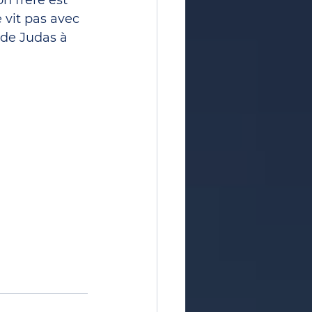
n frère est 
 vit pas avec 
n de Judas à 