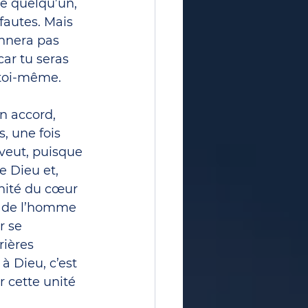
e quelqu’un, 
fautes. Mais 
nnera pas 
ar tu seras 
s toi-même.
n accord, 
, une fois 
 veut, puisque 
 Dieu et, 
nité du cœur 
ce de l’homme 
r se 
rières 
à Dieu, c’est 
r cette unité 