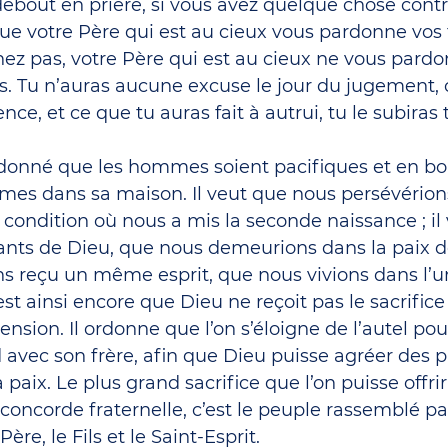
ebout en prière, si vous avez quelque chose contr
e votre Père qui est au cieux vous pardonne vos 
ez pas, votre Père qui est au cieux ne vous pardo
s. Tu n’auras aucune excuse le jour du jugement, c
nce, et ce que tu auras fait à autrui, tu le subira
rdonné que les hommes soient pacifiques et en bo
imes dans sa maison. Il veut que nous persévérions
 condition où nous a mis la seconde naissance ; il
ts de Dieu, que nous demeurions dans la paix de
s reçu un même esprit, que nous vivions dans l’u
est ainsi encore que Dieu ne reçoit pas le sacrifi
sension. Il ordonne que l’on s’éloigne de l’autel pou
d avec son frère, afin que Dieu puisse agréer des p
paix. Le plus grand sacrifice que l’on puisse offrir 
a concorde fraternelle, c’est le peuple rassemblé pa
Père, le Fils et le Saint-Esprit.