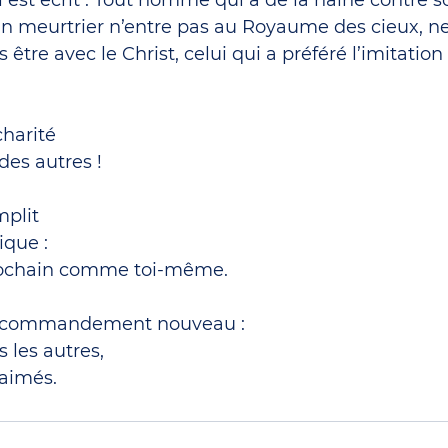
il est écrit : Tout homme qui a de la haine contre so
un meurtrier n’entre pas au Royaume des cieux, ne
s être avec le Christ, celui qui a préféré l’imitatio
charité
des autres !
mplit
ique :
rochain comme toi-même.
n commandement nouveau :
 les autres,
aimés.