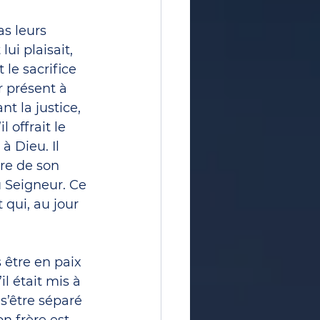
as leurs 
ui plaisait, 
 le sacrifice 
r présent à 
t la justice, 
 offrait le 
à Dieu. Il 
ire de son 
u Seigneur. Ce 
qui, au jour 
 être en paix 
il était mis à 
s’être séparé 