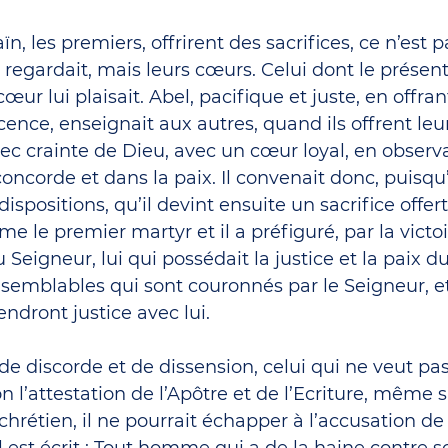
n, les premiers, offrirent des sacrifices, ce n’est p
egardait, mais leurs cœurs. Celui dont le présent l
cœur lui plaisait. Abel, pacifique et juste, en offrant
cence, enseignait aux autres, quand ils offrent leu
avec crainte de Dieu, avec un cœur loyal, en observan
oncorde et dans la paix. Il convenait donc, puisqu’il
ispositions, qu’il devint ensuite un sacrifice offert 
e le premier martyr et il a préfiguré, par la victo
 Seigneur, lui qui possédait la justice et la paix d
emblables qui sont couronnés par le Seigneur, et 
ndront justice avec lui.
 discorde et de dissension, celui qui ne veut pas
n l’attestation de l’Apôtre et de l’Ecriture, même s’
hrétien, il ne pourrait échapper à l’accusation de 