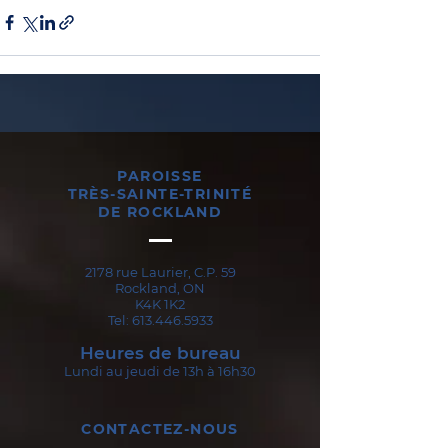
PAROISSE
TRÈS-SAINTE-TRINITÉ
DE ROCKLAND
2178 rue Laurier, C.P. 59
Rockland, ON
K4K 1K2
Tel:
613.446.5933
Heures de bureau
Lundi au jeudi de 13h à 16h30
CONTACTEZ-NOUS