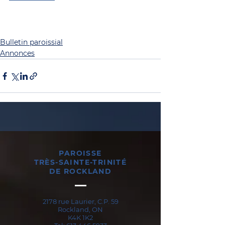
Bulletin paroissial
Annonces
PAROISSE
TRÈS-SAINTE-TRINITÉ
DE ROCKLAND
2178 rue Laurier, C.P. 59
Rockland, ON
K4K 1K2